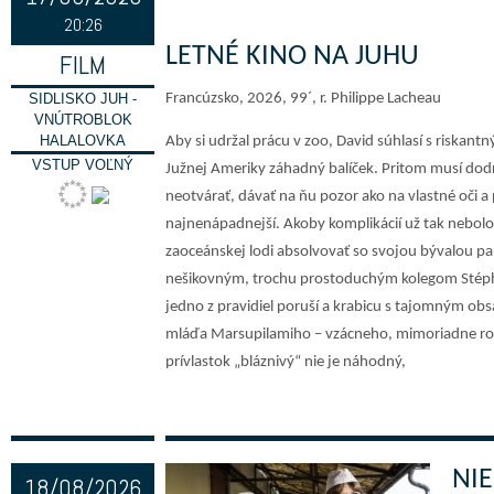
20:26
LETNÉ KINO NA JUHU
FILM
SIDLISKO JUH -
Francúzsko, 2026, 99´, r. Philippe Lacheau
VNÚTROBLOK
HALALOVKA
Aby si udržal prácu v zoo, David súhlasí s riskan
VSTUP VOĽNÝ
Južnej Ameriky záhadný balíček. Pritom musí dodrž
neotvárať, dávať na ňu pozor ako na vlastné oči a
najnenápadnejší. Akoby komplikácií už tak nebolo
zaoceánskej lodi absolvovať so svojou bývalou p
nešikovným, trochu prostoduchým kolegom Stéph
jedno z pravidiel poruší a krabicu s tajomným ob
mláďa Marsupilamiho – vzácneho, mimoriadne r
prívlastok „bláznivý“ nie je náhodný,
NIE
18/08/2026