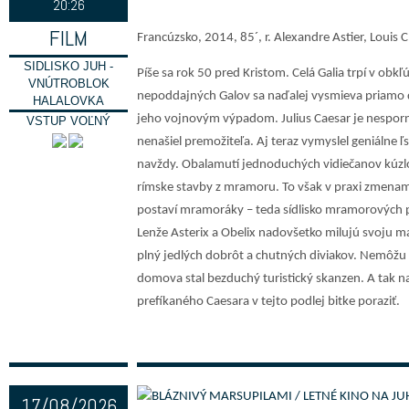
20:26
FILM
Francúzsko, 2014, 85´, r. Alexandre Astier, Louis C
SIDLISKO JUH -
Píše sa rok 50 pred Kristom. Celá Galia trpí v obk
VNÚTROBLOK
nepoddajných Galov sa naďalej vysmieva priamo 
HALALOVKA
jeho vojnovým výpadom. Julius Caesar je nesporne
VSTUP VOĽNÝ
nenašiel premožiteľa. Aj teraz vymyslel geniálne ľs
navždy. Obalamutí jednoduchých vidiečanov kúzlo
rímske stavby z mramoru. To však v praxi zmenamá
postaví mramoráky – teda sídlisko mramorových
Lenže Asterix a Obelix nadovšetko milujú svoju ma
plný jedlých dobrôt a chutných diviakov. Nemôžu 
domova stal bezduchý turistický skanzen. A tak na
prefíkaného Caesara v tejto podlej bitke poraziť.
17/08/2026