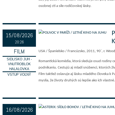
osobnej cti a sile rodičovskej lásky.
P
15/08/2026
20:26
FILM
USA / Španielsko / Francúzsko, 2011, 90´, r. Wood
SIDLISKO JUH -
Romantická komédia, ktorá sleduje osud rodiny c
VNUTROBLOK
podnikaniu. Cestujú aj mladí snúbenci, ktorých živ
HALALOVKA
Film taktiež oslavuje aj lásku mladého človeka k Pa
VSTUP VOĽNÝ
myslia, že životy druhých sú lepšie ako ich vlastné.
16/08/2026