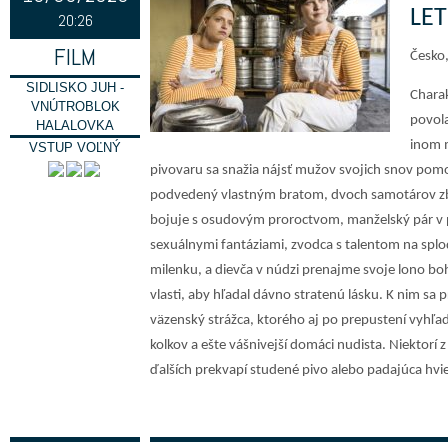
LE
20:26
FILM
Česko,
SIDLISKO JUH -
Charak
VNÚTROBLOK
povola
HALALOVKA
inom m
VSTUP VOĽNÝ
pivovaru sa snažia nájsť mužov svojich snov pomoc
podvedený vlastným bratom, dvoch samotárov zblí
bojuje s osudovým proroctvom, manželský pár v
sexuálnymi fantáziami, zvodca s talentom na splod
milenku, a dievča v núdzi prenajme svoje lono bo
vlasti, aby hľadal dávno stratenú lásku. K nim sa p
väzenský strážca, ktorého aj po prepustení vyhľa
kolkov a ešte vášnivejší domáci nudista. Niektorí z
ďalších prekvapí studené pivo alebo padajúca hvi