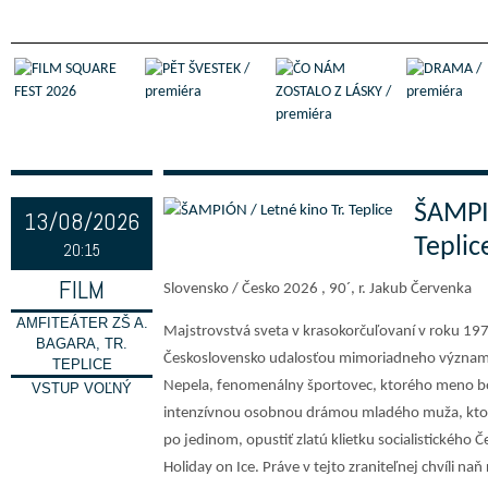
ŠAMPIÓ
13/08/2026
Teplic
20:15
FILM
Slovensko / Česko 2026 , 90´, r. Jakub Červenka
AMFITEÁTER ZŠ A.
Majstrovstvá sveta v krasokorčuľovaní v roku 1973
BAGARA, TR.
Československo udalosťou mimoriadneho významu. 
TEPLICE
Nepela, fenomenálny športovec, ktorého meno bo
VSTUP VOĽNÝ
intenzívnou osobnou drámou mladého muža, ktorý 
po jedinom, opustiť zlatú klietku socialistického
Holiday on Ice. Práve v tejto zraniteľnej chvíli naň