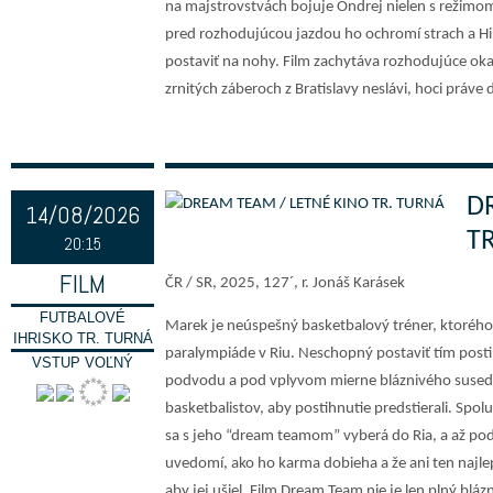
na majstrovstvách bojuje Ondrej nielen s režimo
pred rozhodujúcou jazdou ho ochromí strach a Hi
postaviť na nohy. Film zachytáva rozhodujúce oka
zrnitých záberoch z Bratislavy neslávi, hoci práve 
D
14/08/2026
T
20:15
FILM
ČR / SR, 2025, 127´, r. Jonáš Karásek
FUTBALOVÉ
Marek je neúspešný basketbalový tréner, ktorého
IHRISKO TR. TURNÁ
paralympiáde v Riu. Neschopný postaviť tím posti
VSTUP VOĽNÝ
podvodu a pod vplyvom mierne bláznivého suseda
basketbalistov, aby postihnutie predstierali. Spol
sa s jeho “dream teamom” vyberá do Ria, a až po
uvedomí, ako ho karma dobieha a že ani ten najle
aby jej ušiel. Film Dream Team nie je len plný bláz