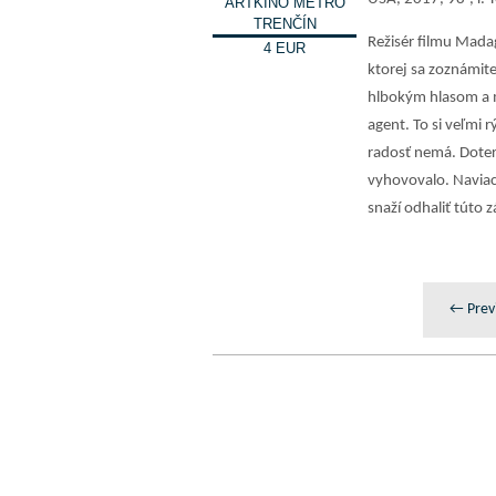
ARTKINO METRO
TRENČÍN
Režisér filmu Mada
4 EUR
ktorej sa zoznámite
hlbokým hlasom a m
agent. To si veľmi 
radosť nemá. Doter
vyhovovalo. Naviac 
snaží odhaliť túto 
← Prev