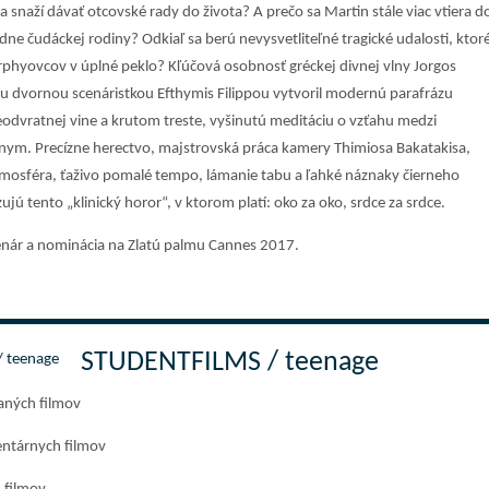
 snaží dávať otcovské rady do života? A prečo sa Martin stále viac vtiera d
e čudáckej rodiny? Odkiaľ sa berú nevysvetliteľné tragické udalosti, ktor
phyovcov v úplné peklo? Kľúčová osobnosť gréckej divnej vlny Jorgos
u dvornou scenáristkou Efthymis Filippou vytvoril modernú parafrázu
eodvratnej vine a krutom treste, vyšinutú meditáciu o vzťahu medzi
nym. Precízne herectvo, majstrovská práca kamery Thimiosa Bakatakisa,
tmosféra, ťaživo pomalé tempo, lámanie tabu a ľahké náznaky čierneho
jú tento „klinický horor“, v ktorom platí: oko za oko, srdce za srdce.
cenár a nominácia na Zlatú palmu Cannes 2017.
STUDENTFILMS / teenage
aných filmov
ntárnych filmov