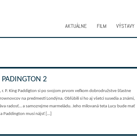
AKTUÁLNE
FILM
VÝSTAVY
PADINGTON 2
´, r. P. King Paddigton si po svojom prvom veľkom dobrodružstve šťastne
rownovcov na predmestí Londýna. Obľúbili si ho aj všetci susedia a známi,
dáva radosť… a samozrejme marmeládu. Jeho milovaná teta Lucy bude mať
a Paddington musí nájsť […]