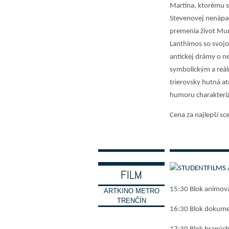
Martina, ktorému sa
Stevenovej nenápadn
premenia život Mur
Lanthimos so svojo
antickej drámy o n
symbolickým a reál
trierovsky hutná a
humoru charakterizu
Cena za najlepší s
FILM
15:30 Blok animov
ARTKINO METRO
TRENČÍN
16:30 Blok dokume