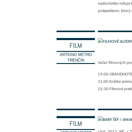
nadovšetko miluje k
polepetkom, ktorý 
FILM
ARTKINO METRO
TRENČÍN
Večer filmových pr
19:00 GRANDHOTEL 
21:00 Krátke anim
22:30 Filmové pre
FILM
USA, 2017, 98´, r.