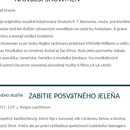
el Gracey
e originálny muzikál inšpirovaný životom P. T. Barnuma, muža, pre ktoréh
ezdar boli len ďalším odrazovým mostíkom na ceste ku hviezdam. A práve
stvu a energii vznikol šoubiznis.
í showman sa po boku Hugha Jackmana predstaví Michelle Williams a veľkú
čias Muzikálov zo strednej dostal aj Zac Efron. Rolu jeho partnerky získala
 speváčka, tanečnica, herečka a modelka Zendaya. Na muzikálových
ali autori Oscarom ocenenej pôvodnej hudby k filmu LA LA LAND.
ZABITIE POSVäTNÉHO JELEŇA
017, 119´,r. Yorgos Lanthimos
pešný kardiochirurg, ktorý žije v luxusnej vile s krásnou ženou a dvoma
ojný život. Prečo ale po práci vyhľadáva spoločnosť čudáckeho teenagera