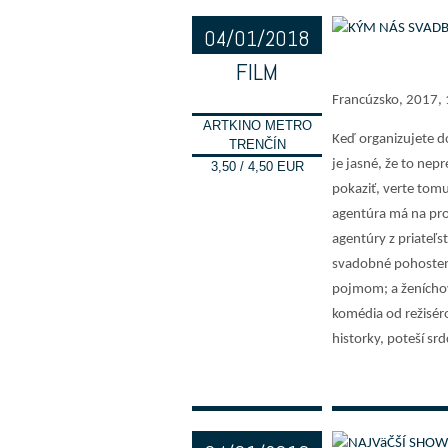
04/01/2018
FILM
20:00
Francúzsko, 2017, 1
ARTKINO METRO
Keď organizujete d
TRENČÍN
je jasné, že to nep
3,50 / 4,50 EUR
pokaziť, verte tomu
agentúra má na pro
agentúry z priateľs
svadobné pohosteni
pojmom; a ženíchov
komédia od režiséro
historky, poteší s