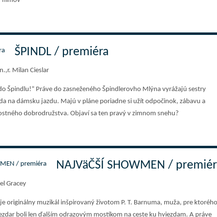
 filmov
ŠPINDL / premiéra
.,r. Milan Cieslar
 do Špindlu!“ Práve do zasneženého Špindlerovho Mlýna vyrážajú sestry
gda na dámsku jazdu. Majú v pláne poriadne si užít odpočinok, zábavu a
ostného dobrodružstva. Objaví sa ten pravý v zimnom snehu?
NAJVäČŠÍ SHOWMEN / premiér
el Gracey
e originálny muzikál inšpirovaný životom P. T. Barnuma, muža, pre ktoréh
ezdar boli len ďalším odrazovým mostíkom na ceste ku hviezdam. A práve