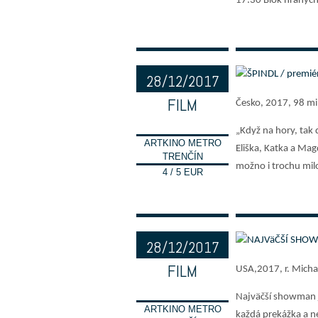
17:30 Blok hraných
28/12/2017
FILM
Česko, 2017, 98 min
18:00
„Když na hory, tak
ARTKINO METRO
Eliška, Katka a Ma
TRENČÍN
možno i trochu mil
4 / 5 EUR
28/12/2017
FILM
USA,2017, r. Micha
20:00
Najväčší showman j
ARTKINO METRO
každá prekážka a n