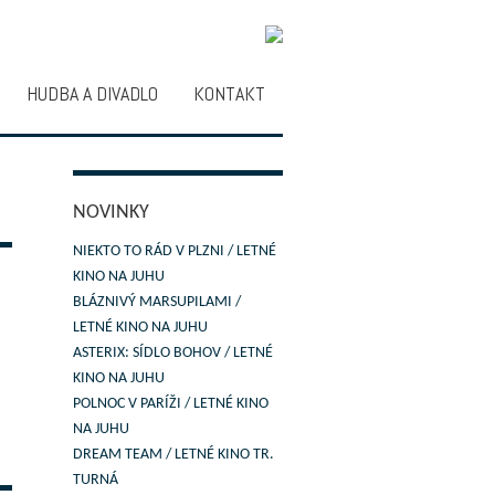
HUDBA A DIVADLO
KONTAKT
NOVINKY
NIEKTO TO RÁD V PLZNI / LETNÉ
KINO NA JUHU
BLÁZNIVÝ MARSUPILAMI /
LETNÉ KINO NA JUHU
ASTERIX: SÍDLO BOHOV / LETNÉ
KINO NA JUHU
POLNOC V PARÍŽI / LETNÉ KINO
NA JUHU
DREAM TEAM / LETNÉ KINO TR.
TURNÁ