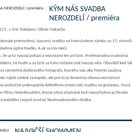
KÝM NÁS SVADBA
NEROZDELÍ / premiéra
15´, r. Eric Toledano, Olivier Nakache
okonale premyslenú, luxusnú svadbu na francúzskom zámku zo 17. storoči
rebehne úplne hladko. A ak sa má niečo
, že sa to naozaj pokazí a nezostane len pri tom. Profesionálna svadobná
blémy 24 hodín a za tých sa toho môžete stať naozaj veľa. Obzvlášť keď šé
tva zamestná dotieravého fotografa, ktorého viac ako fotenie zaujíma
e; nájde záskok za kapelu, ale pre tú je decentná zábava neznámym
e polnočné prekvapenie definitívne zmení celú svadbu na grotesku. Nová
v filmu Nedotknuteľní, ktorej zdroj inšpirácie boli nepochybne aj Divoké
rdce každého (aspoň trocha) škodoradostného diváka.
NAJVäČŠÍ SHOWMEN