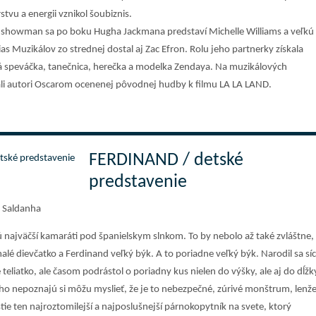
stvu a energii vznikol šoubiznis.
í showman sa po boku Hugha Jackmana predstaví Michelle Williams a veľkú
čias Muzikálov zo strednej dostal aj Zac Efron. Rolu jeho partnerky získala
 speváčka, tanečnica, herečka a modelka Zendaya. Na muzikálových
ali autori Oscarom ocenenej pôvodnej hudby k filmu LA LA LAND.
FERDINAND / detské
predstavenie
s Saldanha
 najväčší kamaráti pod španielskym slnkom. To by nebolo až také zvláštne,
lé dievčatko a Ferdinand veľký býk. A to poriadne veľký býk. Narodil sa sí
 teliatko, ale časom podrástol o poriadny kus nielen do výšky, ale aj do dĺžk
rí ho nepoznajú si môžu myslieť, že je to nebezpečné, zúrivé monštrum, lenž
tie ten najroztomilejší a najposlušnejší párnokopytník na svete, ktorý