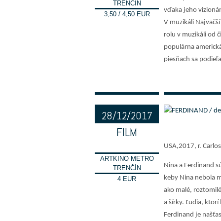
TRENČÍN
vďaka jeho vizionár
3,50 / 4,50 EUR
V muzikáli Najväčš
rolu v muzikáli od 
populárna americká
piesňach sa podieľ
28/12/2017
FILM
16:00
USA,2017, r. Carlo
ARTKINO METRO
Nina a Ferdinand sú
TRENČÍN
keby Nina nebola ma
4 EUR
ako malé, roztomilé
a šírky. Ľudia, kto
Ferdinand je našťas