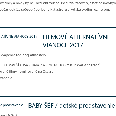
vetinky a nikdy by neublížil ani muche. Bohužiaľ zároveň je tiež nešikovný
občas dokáže spôsobiť poriadnu katastrofu aj vďaka svojim rozmerom.
FILMOVÉ ALTERNATÍVNE
VIANOCE 2017
ekvapení a rodinnej atmosféry.
BUDAPEŠŤ (USA / Nem. / VB, 2014, 100 min.,r. Wes Anderson)
ované filmy nominované na Oscara
kvapenie
BABY ŠÉF / detské predstavenie
 Tom McGrath