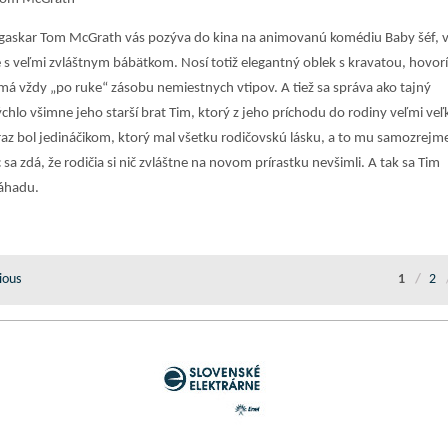
gaskar Tom McGrath vás pozýva do kina na animovanú komédiu Baby šéf, 
 s veľmi zvláštnym bábätkom. Nosí totiž elegantný oblek s kravatou, hovorí
á vždy „po ruke“ zásobu nemiestnych vtipov. A tiež sa správa ako tajný
rýchlo všimne jeho starší brat Tim, ktorý z jeho príchodu do rodiny veľmi veľ
az bol jedináčikom, ktorý mal všetku rodičovskú lásku, a to mu samozrejm
sa zdá, že rodičia si nič zvláštne na novom prírastku nevšimli. A tak sa Tim
záhadu.
ious
1
2