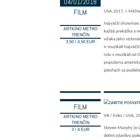
04/01/2018
FILM
USA,2017, r. Micha
18:00
Najväčší showman j
ARTKINO METRO
každá prekážka a n
TRENČÍN
vďaka jeho vizionár
3,50 / 4,50 EUR
V muzikáli Najväčš
rolu v muzikáli od 
populárna americká
piesňach sa podieľ
FILM
VB / Írsko / USA, 2
ARTKINO METRO
TRENČÍN
Steven Murphy je ús
3 / 4 EUR
deťmi zdanlivo pok