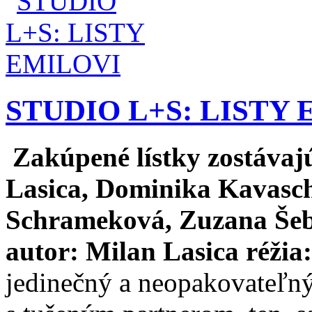
STUDIO L+S: LISTY
Zakúpené lístky zostávajú
Lasica, Dominika Kavasch
Schrameková, Zuzana Šeb
autor: Milan Lasica
réžia
jedinečný a neopakovateľný,