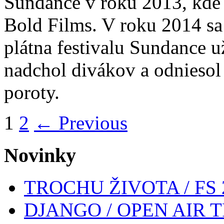
Sundance v roku 2013, kde
Bold Films. V roku 2014 sa
plátna festivalu Sundance u
nadchol divákov a odniesol 
poroty.
1
2
← Previous
Novinky
TROCHU ŽIVOTA / FS 
DJANGO / OPEN AIR T