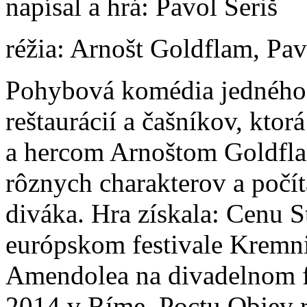
napísal a hrá: Pavol Seriš
réžia: Arnošt Goldflam, Pav
Pohybová komédia jedného 
reštaurácií a čašníkov, ktor
a hercom Arnoštom Goldfla
rôznych charakterov a počít
diváka. Hra získala: Cenu 
európskom festivale Kremn
Amendolea na divadelnom fe
2014 v Ríme. Poctu Objev r