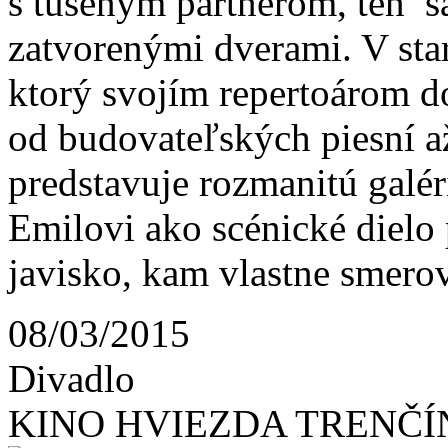
s tušeným partnerom, ten s
zatvorenými dverami. V sta
ktorý svojím repertoárom 
od budovateľských piesní až
predstavuje rozmanitú galér
Emilovi ako scénické diel
javisko, kam vlastne smerov
08/03/2015
Divadlo
KINO HVIEZDA TRENČÍ