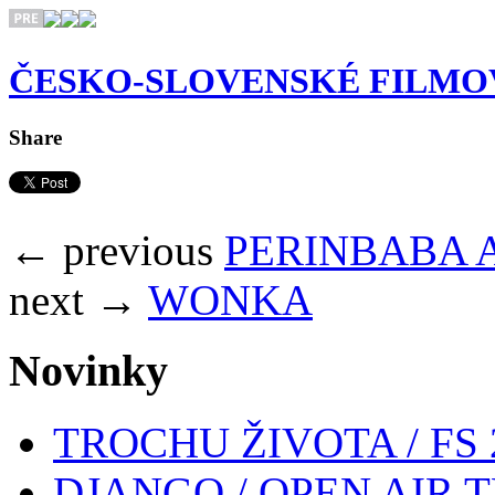
ČESKO-SLOVENSKÉ FILMOV
Share
← previous
PERINBABA A
next →
WONKA
Novinky
TROCHU ŽIVOTA / FS 
DJANGO / OPEN AIR T