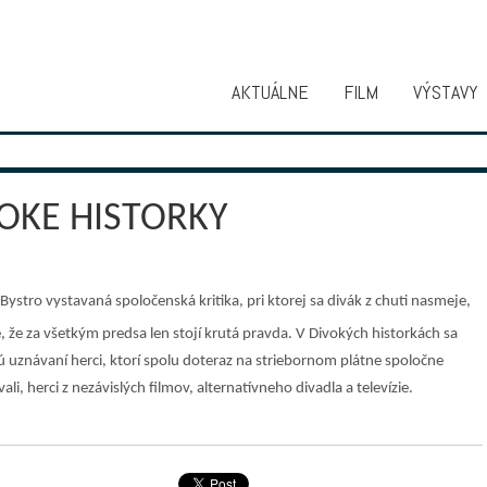
AKTUÁLNE
FILM
VÝSTAVY
OKE HISTORKY
Bystro vystavaná spoločenská kritika, pri ktorej sa divák z chuti nasmeje,
e, že za všetkým predsa len stojí krutá pravda. V Divokých historkách sa
ú uznávaní herci, ktorí spolu doteraz na striebornom plátne spoločne
ali, herci z nezávislých filmov, alternatívneho divadla a televízie.