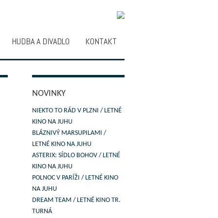
HUDBA A DIVADLO
KONTAKT
NOVINKY
NIEKTO TO RÁD V PLZNI / LETNÉ
KINO NA JUHU
BLÁZNIVÝ MARSUPILAMI /
LETNÉ KINO NA JUHU
ASTERIX: SÍDLO BOHOV / LETNÉ
KINO NA JUHU
POLNOC V PARÍŽI / LETNÉ KINO
NA JUHU
DREAM TEAM / LETNÉ KINO TR.
TURNÁ