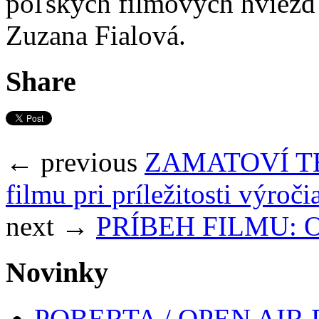
poľských filmových hviezd 
Zuzana Fialová.
Share
← previous
ZAMATOVÍ TER
filmu pri príležitosti výroč
next →
PRÍBEH FILMU: 
Novinky
POBERTA / OPEN AIR 