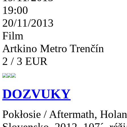
19:00
20/11/2013
Film
Artkino Metro Trenčín
2 / 3 EUR
DOZVUKY
Pokłosie / Aftermath, Holan
Slovensko, 2012, 107´, réži