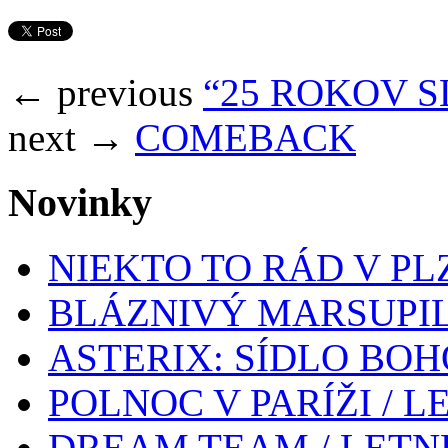
← previous
“25 ROKOV 
next →
COMEBACK
Novinky
NIEKTO TO RÁD V PL
BLÁZNIVÝ MARSUPIL
ASTERIX: SÍDLO BOH
POLNOC V PARÍŽI / 
DREAM TEAM / LETN