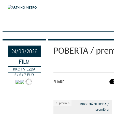
POBERTA / prem
24/03/2026
FILM
KKC HVIEZDA
5 / 6 / 7 EUR
SHARE
← previous
DROBNÁ NEHODA /
premiéra